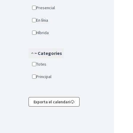
Presencial
En línia
Híbrida
~ Categories
Totes
Principal
Exporta el calendari