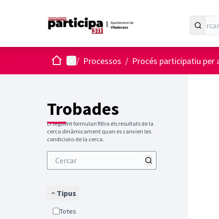
Inici
Menú principal
/
Processos
/
Procés participatiu per 
Trobades
El següent formulari filtra els resultats de la
cerca dinàmicament quan es canvien les
condicions de la cerca.
Tipus
Totes