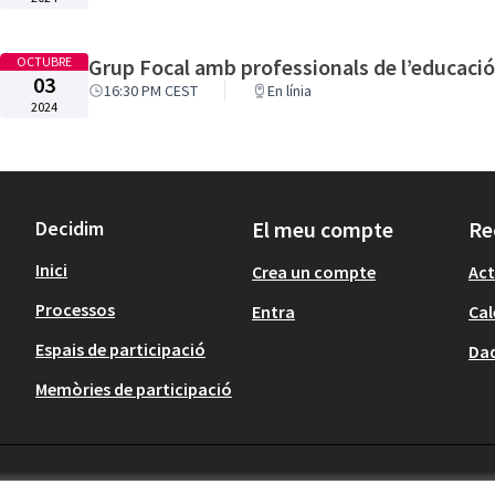
OCTUBRE
Grup Focal amb professionals de l’educació i
03
16:30 PM CEST
En línia
2024
Decidim
El meu compte
Re
Inici
Crea un compte
Act
Processos
Entra
Cal
Espais de participació
Dad
Memòries de participació