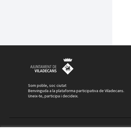
Som poble, soc ciutat
Benvinguda a la plataforma participativa de Viladecans.
Uneix-te, participa i decideix.
Termes i condicions d'ús
Configuració de les galetes