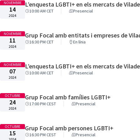
NOVEMBRE
L’enquesta LGBTI+ en els mercats de Vilad
14
10:00 AM CET
Presencial
2024
NOVEMBRE
Grup Focal amb entitats i empreses de Vil
11
16:30 PM CET
En línia
2024
NOVEMBRE
L’enquesta LGBTI+ en els mercats de Vilad
07
10:00 AM CET
Presencial
2024
OCTUBRE
Grup Focal amb famílies LGBTI+
24
17:00 PM CEST
Presencial
2024
OCTUBRE
Grup Focal amb persones LGBTI+
15
16:30 PM CEST
Presencial
2024