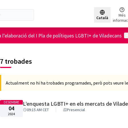
Triar la lleng
Més
Català
informac
M
a l’elaboració del I Pla de polítiques LGBTI+ de Viladecans
7 trobades
Actualment no hi ha trobades programades, però pots veure le
DESEMBRE
L’enquesta LGBTI+ en els mercats de Vilad
04
09:15 AM CET
Presencial
2024