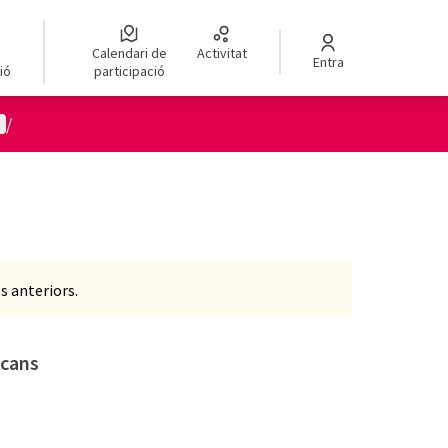
ua
Elegir el idioma
Choose language
Calendari de
Activitat
Entra
ió
participació
enú d'usuari
/
s anteriors.
ecans