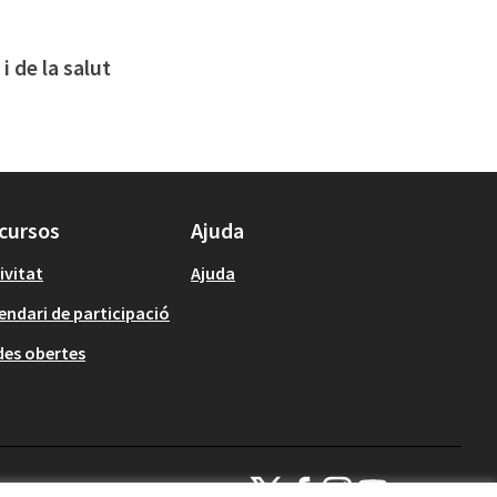
 de la salut
cursos
Ajuda
ivitat
Ajuda
endari de participació
es obertes
Viladecans Participa a X
Viladecans Participa a Facebook
Viladecans Participa a Ins
Viladecans Participa 